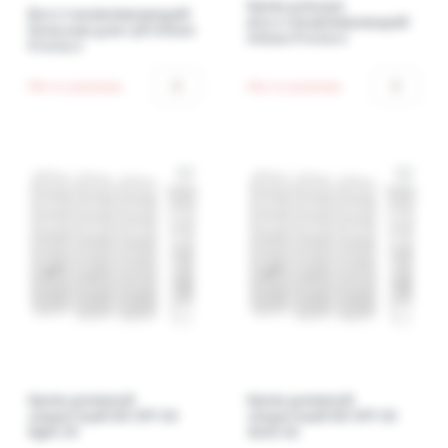
Крем для рук
Восстанавливающий
восстанавливающий
бальзам для губ Urban
Urban Protect
Protect
Нет в наличии
Нет в наличии
Крем дневной
Крем дневной
защитный DD SPF 50
защитный DD SPF 50
light 01
dark 02