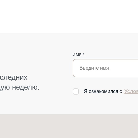
ИМЯ
*
оследних
дую неделю.
Я ознакомился с
Усло