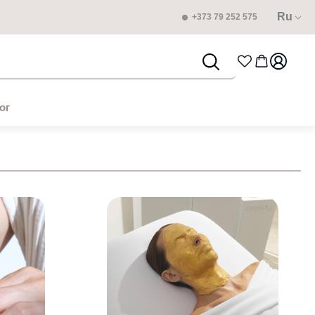
Ru
+373 79 252 575
ог