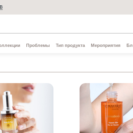
В
Все результаты поиска [0 товаров]
оллекции
Проблемы
Тип продукта
Мероприятия
Бл