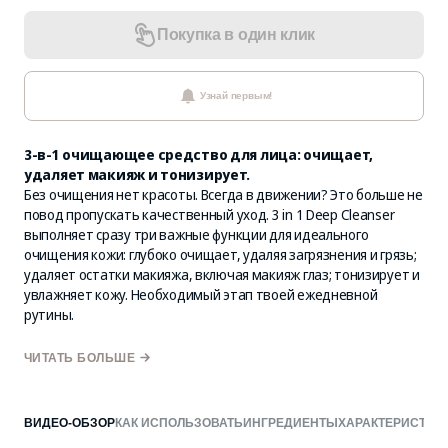
Покупка в один клик
Узнай первым!
3-в-1 очищающее средство для лица: очищает,
удаляет макияж и тонизирует.
Без очищения нет красоты. Всегда в движении? Это больше не
повод пропускать качественный уход. 3 in 1 Deep Cleanser
выполняет сразу три важные функции для идеального
очищения кожи: глубоко очищает, удаляя загрязнения и грязь;
удаляет остатки макияжа, включая макияж глаз; тонизирует и
увлажняет кожу. Необходимый этап твоей ежедневной
рутины.
ЧИТАТЬ БОЛЬШЕ
ЭКСТРАКТ
ПЕПТИДЫ ШЁЛКОВЫХ
ЗЕЛЁНОГО ЧАЯ
ПРОТЕИНОВ
ВИДЕО-ОБЗОР
КАК ИСПОЛЬЗОВАТЬ
ИНГРЕДИЕНТЫ
ХАРАКТЕРИСТИК