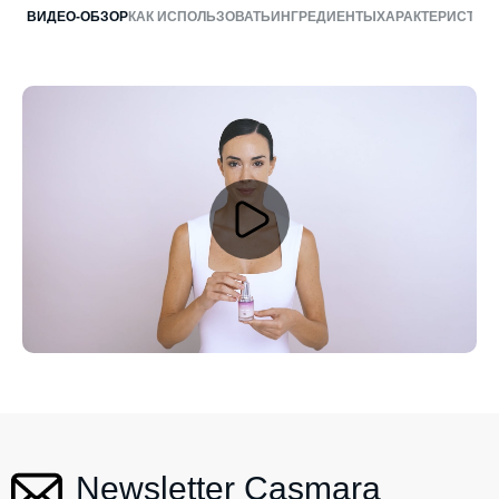
ВИДЕО-ОБЗОР
КАК ИСПОЛЬЗОВАТЬ
ИНГРЕДИЕНТЫ
ХАРАКТЕРИСТИК
ЭКСТРАКТ
ГОЛУБАЯ
БЕЛАЯ
ЛИПОЕВАЯ
GSH-
ВОДОРОСЛИ
РОМАШКА
РОЗА
КИСЛОТА
BOOSTER
WAKAME
Newsletter Casmara