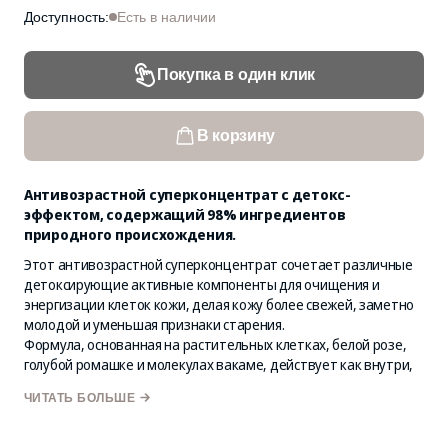
Доступность:
Есть в наличии
Покупка в один клик
В корзину
Антивозрастной суперконцентрат с детокс-
эффектом, содержащий 98% ингредиентов
природного происхождения.
Этот антивозрастной суперконцентрат сочетает различные
детоксирующие активные компоненты для очищения и
энергизации клеток кожи, делая кожу более свежей, заметно
молодой и уменьшая признаки старения.
Формула, основанная на растительных клетках, белой розе,
голубой ромашке и молекулах вакаме, действует как внутри,
так и снаружи клеток, глубоко их детоксицируя, повышая
ЧИТАТЬ БОЛЬШЕ
уровень энергии и продлевая их жизненный цикл.