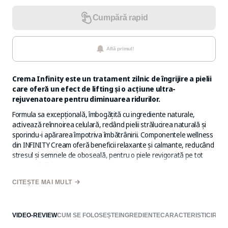
Cumpără rapid
Află primul!
Crema Infinity este un tratament zilnic de îngrijire a pielii
care oferă un efect de lifting și o acțiune ultra-
rejuvenatoare pentru diminuarea ridurilor.
Formula sa excepțională, îmbogățită cu ingrediente naturale,
activează reînnoirea celulară, redând pielii strălucirea naturală și
sporindu-i apărarea împotriva îmbătrânirii. Componentele wellness
din INFINITY Cream oferă beneficii relaxante și calmante, reducând
stresul și semnele de oboseală, pentru o piele revigorată pe tot
parcursul zilei.
CITEȘTE MAI MULT
Extract de arbore de
Trufă
Parfum de flori
Ghiocel
VIDEO-REVIEW
CUM SE FOLOSEȘTE
INGREDIENTE
CARACTERISTICI
REV
mătase persan
albă
de cireș